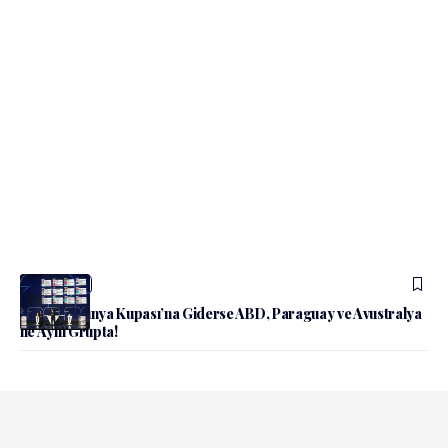
admin
Spor
Türkiye Dünya Kupası’na Giderse ABD, Paraguay ve Avustralya
ile Aynı Grupta!