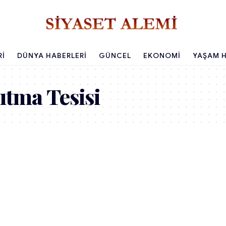
RI
DÜNYA HABERLERI
GÜNCEL
EKONOMI
YAŞAM H
ıtma Tesisi