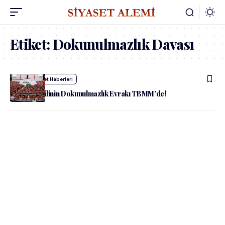
Etiket:
Dokunulmazlık Davası
admin
Siyaset Haberleri
3 Milletvekilinin Dokunulmazlık Evrakı TBMM’de!