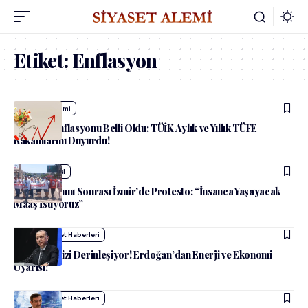
Etiket:
Enflasyon
admin
Ekonomi
Temmuz Enflasyonu Belli Oldu: TÜİK Aylık ve Yıllık TÜFE
Rakamlarını Duyurdu!
admin
Güncel
Emekli Zammı Sonrası İzmir’de Protesto: “İnsanca Yaşayacak
Maaş İstiyoruz”
admin
Siyaset Haberleri
Hürmüz Krizi Derinleşiyor! Erdoğan’dan Enerji ve Ekonomi
Uyarısı!
admin
Siyaset Haberleri