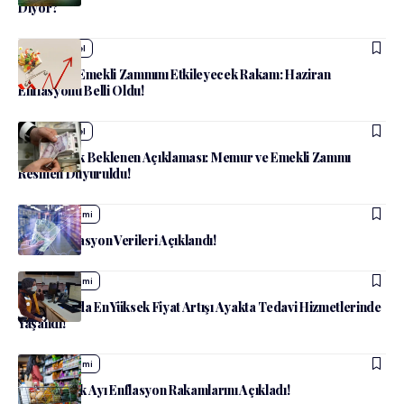
Diyor?
admin
Güncel
Memur ve Emekli Zammını Etkileyecek Rakam: Haziran
Enflasyonu Belli Oldu!
admin
Güncel
Yılın En Çok Beklenen Açıklaması: Memur ve Emekli Zammı
Resmen Duyuruldu!
admin
Ekonomi
ENAG Enflasyon Verileri Açıklandı!
admin
Ekonomi
Ocak Ayında En Yüksek Fiyat Artışı Ayakta Tedavi Hizmetlerinde
Yaşandı!
admin
Ekonomi
ENAG Ocak Ayı Enflasyon Rakamlarını Açıkladı!