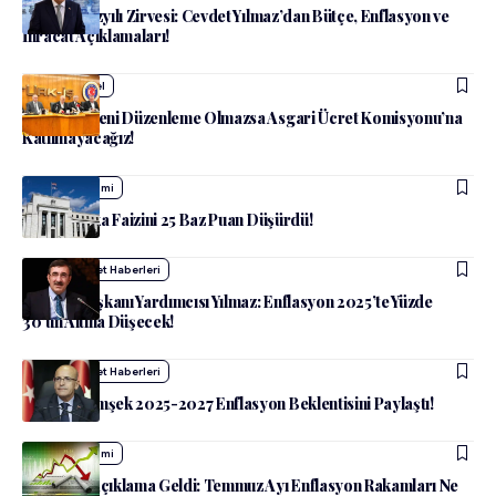
Türkiye Yüzyılı Zirvesi: Cevdet Yılmaz’dan Bütçe, Enflasyon ve
İhracat Açıklamaları!
admin
Güncel
TÜRK-İŞ: Yeni Düzenleme Olmazsa Asgari Ücret Komisyonu’na
Katılmayacağız!
admin
Ekonomi
Fed, Politika Faizini 25 Baz Puan Düşürdü!
admin
Siyaset Haberleri
Cumhurbaşkanı Yardımcısı Yılmaz: Enflasyon 2025’te Yüzde
30’un Altına Düşecek!
admin
Siyaset Haberleri
Mehmet Şimşek 2025-2027 Enflasyon Beklentisini Paylaştı!
admin
Ekonomi
Beklenen Açıklama Geldi: Temmuz Ayı Enflasyon Rakamları Ne