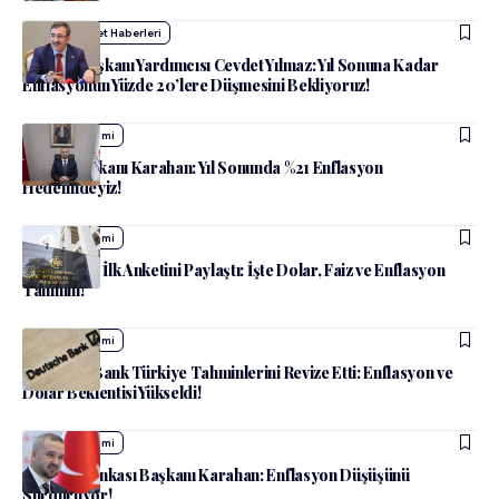
admin
Siyaset Haberleri
Cumhurbaşkanı Yardımcısı Cevdet Yılmaz: Yıl Sonuna Kadar
Enflasyonun Yüzde 20’lere Düşmesini Bekliyoruz!
admin
Ekonomi
TCMB Başkanı Karahan: Yıl Sonunda %21 Enflasyon
Hedefindeyiz!
admin
Ekonomi
TCMB Yılın İlk Anketini Paylaştı: İşte Dolar, Faiz ve Enflasyon
Tahmini!
admin
Ekonomi
Deutsche Bank Türkiye Tahminlerini Revize Etti: Enflasyon ve
Dolar Beklentisi Yükseldi!
admin
Ekonomi
Merkez Bankası Başkanı Karahan: Enflasyon Düşüşünü
Sürdürüyor!