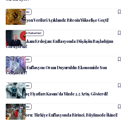
admin
Ekonomi
ABD Enflasyon Verileri Açıklandı: Bitcoin Yükselişe Geçti!
admin
Siyaset Haberleri
Cumhurbaşkanı Erdoğan: Enflasyonda Düşüşün Başladığını
Görüyoruz!
admin
Ekonomi
İstanbul’un Enflasyon Oranı Duyuruldu: Ekonomide Son
Gelişmeler!
admin
Ekonomi
İkinci El Araç Fiyatları Kasım’da Yüzde 2,5 Artış Gösterdi!
admin
Ekonomi
OECD Raporu: Türkiye Enflasyonda Birinci, Büyümede İkinci!