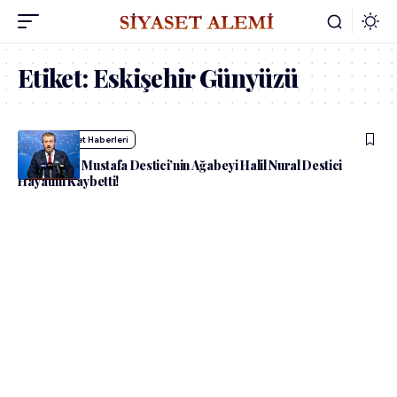
Etiket:
Eskişehir Günyüzü
admin
Siyaset Haberleri
BBP Lideri Mustafa Destici’nin Ağabeyi Halil Nural Destici
Hayatını Kaybetti!