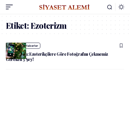
Etiket:
Ezoterizm
admin
Diğer Haberler
Uzak Durun: Ezoterikçilere Göre Fotoğrafını Çekmemiz
Gereken 3 Şey!