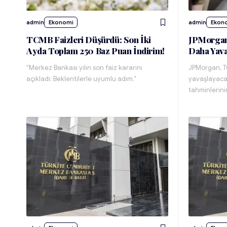
admin
Ekonomi
admin
Ekon
TCMB Faizleri Düşürdü: Son İki
JPMorgan
Ayda Toplam 250 Baz Puan İndirim!
Daha Yava
“Merkez Bankası yılın son faiz kararını
JPMorgan, TC
açıkladı: Beklentilerle uyumlu adım.”
yavaşlayaca
tahminlerinin