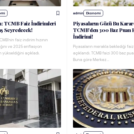
omi
admin
Ekonomi
: TCMB Faiz İndirimleri
Piyasaların Gözü Bu Karar
ş Seyredecek!
TCMB’den 300 Baz Puan F
İndirimi!
MB’nin faiz indirim hızının
ğını ve 2025 enflasyon
Piyasaların merakla beklediği faiz
 yükseldiğini açıkladı.
açıklandı. TCMB faizi 300 baz puan
Buna göre Merkez…