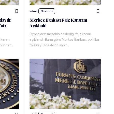
admin
Ekonomi
daydı:
Merkez Bankası Faiz Kararını
aiz
Açıkladı!
Piyasaların merakla beklediği faiz kararı
 kararı
açıklandı. Buna göre Merkez Bankası, politika
 indirdi.
faizini yüzde 46'da sabit…