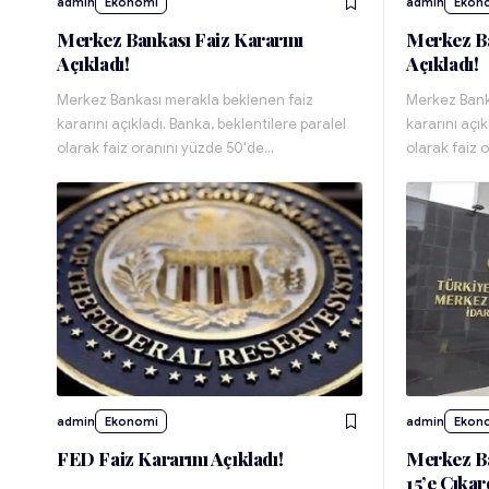
admin
Ekonomi
admin
Ekon
Merkez Bankası Faiz Kararını
Merkez Ba
Açıkladı!
Açıkladı!
Merkez Bankası merakla beklenen faiz
Merkez Bank
kararını açıkladı. Banka, beklentilere paralel
kararını açık
olarak faiz oranını yüzde 50'de…
olarak faiz 
admin
Ekonomi
admin
Ekon
FED Faiz Kararını Açıkladı!
Merkez Ba
15’e Çıkar