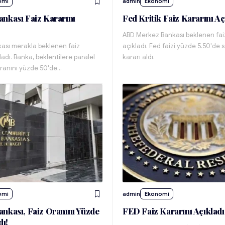
omi
admin
Ekonomi
nkası Faiz Kararını
Fed Kritik Faiz Kararını Aç
ABD Merkez Bankası beklenen faiz
ası merakla beklenen faiz
açıkladı. Fed faizi yüzde 5.50'de 
ladı. Banka, beklentilere paralel
kararı aldı.
oranını yüzde 50'de…
omi
admin
Ekonomi
nkası, Faiz Oranını Yüzde
FED Faiz Kararını Açıkladı
dı!