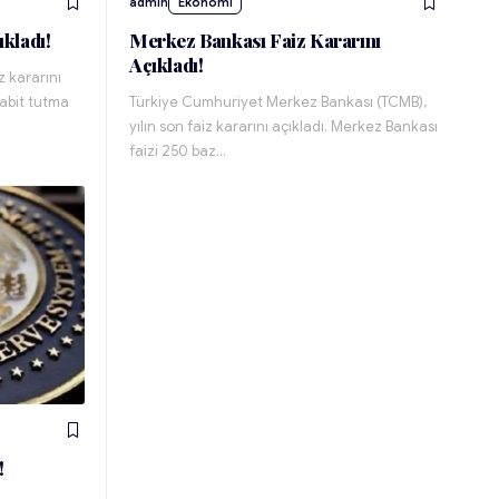
admin
Ekonomi
ıkladı!
Merkez Bankası Faiz Kararını
Açıkladı!
 kararını
sabit tutma
Türkiye Cumhuriyet Merkez Bankası (TCMB),
yılın son faiz kararını açıkladı. Merkez Bankası
faizi 250 baz…
!