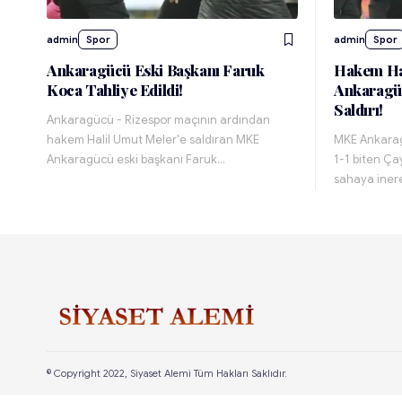
admin
Spor
admin
Spor
Ankaragücü Eski Başkanı Faruk
Hakem Hal
Koca Tahliye Edildi!
Ankaragü
Saldırı!
Ankaragücü - Rizespor maçının ardından
hakem Halil Umut Meler'e saldıran MKE
MKE Ankarag
Ankaragücü eski başkanı Faruk…
1-1 biten Ça
sahaya ine
© Copyright 2022, Siyaset Alemi Tüm Hakları Saklıdır.