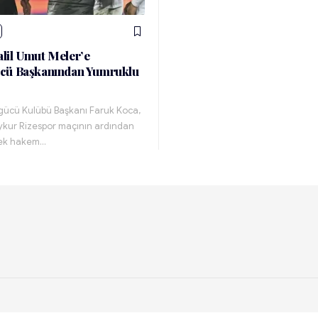
il Umut Meler’e
cü Başkanından Yumruklu
ücü Kulübü Başkanı Faruk Koca,
ykur Rizespor maçının ardından
rek hakem…