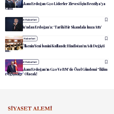
Cumhurbaşkanı Erdoğan G20 Liderler Zirvesi İçin Brezilya’ya
Gitti!
admin
Siyaset Haberleri
Kılıçdaroğlu’ndan Erdoğan’a: ‘Tarihi Bir Skandala İmza Attı’
admin
Dünya Haberleri
Başbakan Ülkenin Yeni İsmini Kullandı: Hindistan’ın Adı Değişti
mi?
admin
Siyaset Haberleri
Cumhurbaşkanı Erdoğan’ın G20 Ve BM’de Özel Gündemi “İklim
Değişikliği” Olacak!