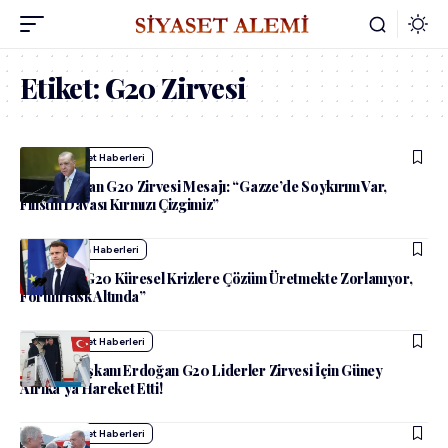
Etiket:
G20 Zirvesi
admin
Siyaset Haberleri
Erdoğan’dan G20 Zirvesi Mesajı: “Gazze’de Soykırım Var,
Filistin Davası Kırmızı Çizgimiz”
admin
Dünya Haberleri
Macron: “G20 Küresel Krizlere Çözüm Üretmekte Zorlanıyor,
Forum Risk Altında”
admin
Siyaset Haberleri
Cumhurbaşkanı Erdoğan G20 Liderler Zirvesi İçin Güney
Afrika’ya Hareket Etti!
admin
Siyaset Haberleri