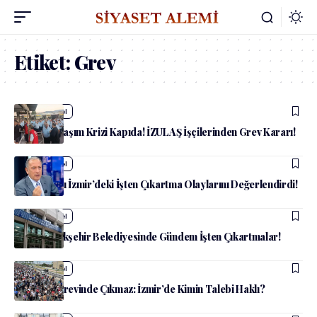
Etiket:
Grev
admin
Güncel
İzmir’de Ulaşım Krizi Kapıda! İZULAŞ İşçilerinden Grev Kararı!
admin
Güncel
Fatih Altaylı İzmir’deki İşten Çıkartma Olaylarını Değerlendirdi!
admin
Güncel
İzmir Büyükşehir Belediyesinde Gündem İşten Çıkartmalar!
admin
Güncel
Belediye Grevinde Çıkmaz: İzmir’de Kimin Talebi Haklı?