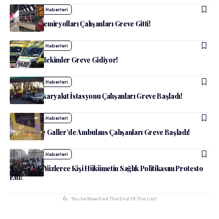
admin
Dünya Haberleri
İtalya’da Demiryolları Çalışanları Greve Gitti!
admin
Dünya Haberleri
Pratisyen Hekimler Greve Gidiyor!
admin
Dünya Haberleri
İtalya’da Akaryakıt İstasyonu Çalışanları Greve Başladı!
admin
Dünya Haberleri
İngiltere Ve Galler’de Ambulans Çalışanları Greve Başladı!
admin
Dünya Haberleri
Londra’da Yüzlerce Kişi Hükümetin Sağlık Politikasını Protesto
Etti!
You've Reached The End Of The List!