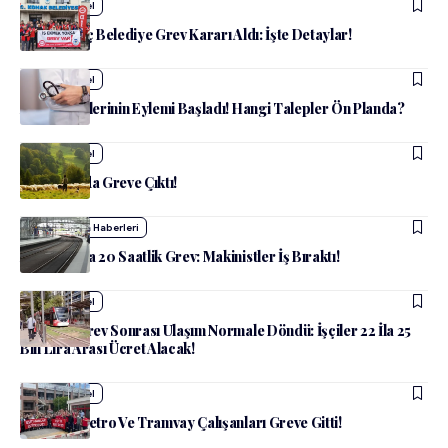
admin
Güncel
İzmir’de Üç Belediye Grev Kararı Aldı: İşte Detaylar!
admin
Güncel
Aile Hekimlerinin Eylemi Başladı! Hangi Talepler Ön Planda?
admin
Güncel
Çobanlar da Greve Çıktı!
admin
Dünya Haberleri
Almanya’da 20 Saatlik Grev: Makinistler İş Bıraktı!
admin
Güncel
İzmir’de Grev Sonrası Ulaşım Normale Döndü: İşçiler 22 İla 25
Bin Lira Arası Ücret Alacak!
admin
Güncel
İzmir’de Metro Ve Tramvay Çalışanları Greve Gitti!