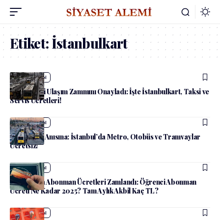
Etiket:
İstanbulkart
admin
Güncel
İBB Meclisi Ulaşım Zammını Onayladı: İşte İstanbulkart, Taksi ve
Servis Ücretleri!
admin
Güncel
15 Temmuz Anısına: İstanbul’da Metro, Otobüs ve Tramvaylar
Ücretsiz!
admin
Güncel
İstanbul’da Abonman Ücretleri Zamlandı: Öğrenci Abonman
Ücreti Ne Kadar 2025? Tam Aylık Akbil Kaç TL?
admin
Güncel