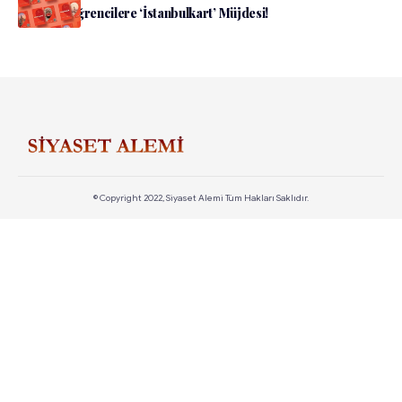
İBB’den Öğrencilere ‘İstanbulkart’ Müjdesi!
© Copyright 2022, Siyaset Alemi Tüm Hakları Saklıdır.