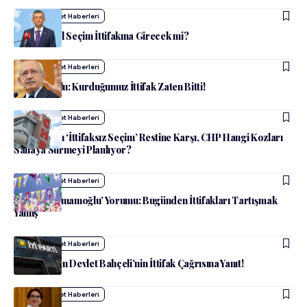
admin
Siyaset Haberleri
Özgür Özel Seçim İttifakına Girecek mi?
admin
Siyaset Haberleri
Kılıçdaroğlu: Kurduğumuz İttifak Zaten Bitti!
admin
Siyaset Haberleri
İYİ Parti’nin ‘İttifaksız Seçim’ Restine Karşı, CHP Hangi Kozları
Sahaya Sürmeyi Planlıyor?
admin
Siyaset Haberleri
HDP’den ‘İmamoğlu’ Yorumu: Bugünden İttifakları Tartışmak
Yanlış
admin
Siyaset Haberleri
İYİ Parti’den Devlet Bahçeli’nin İttifak Çağrısına Yanıt!
admin
Siyaset Haberleri