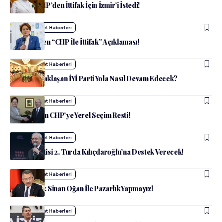
İyi Parti CHP’den İttifak İçin İzmir’i İstedi!
admin
Siyaset Haberleri
Akşener’den “CHP İle İttifak” Açıklaması!
admin
Siyaset Haberleri
Kongresi Yaklaşan İYİ Parti Yola Nasıl Devam Edecek?
admin
Siyaset Haberleri
İyi Parti’den CHP’ye Yerel Seçim Resti!
admin
Siyaset Haberleri
Adalet Partisi 2. Turda Kılıçdaroğlu’na Destek Verecek!
admin
Siyaset Haberleri
Fuat Oktay: Sinan Oğan İle Pazarlık Yapmayız!
admin
Siyaset Haberleri