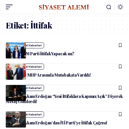
Etiket:
İttifak
admin
Siyaset Haberleri
CHP İle DEM Parti İttifak Yapacak mı?
admin
Siyaset Haberleri
AK Parti İle MHP Arasında Mutabakata Varıldı!
admin
Siyaset Haberleri
Cumhurbaşkanı Erdoğan “Yeni İttifaklara Kapımız Açık” Diyerek
Mesaj Gönderdi!
admin
Siyaset Haberleri
Cumhurbaşkanı Erdoğan’dan İYİ Parti’ye İttifak Çağrısı!