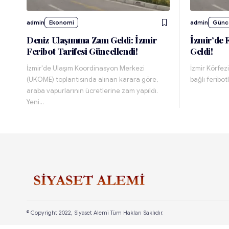
admin
Ekonomi
admin
Günc
Deniz Ulaşımına Zam Geldi: İzmir
İzmir’de 
Feribot Tarifesi Güncellendi!
Geldi!
İzmir'de Ulaşım Koordinasyon Merkezi
İzmir Körfez
(UKOME) toplantısında alınan karara göre,
bağlı feribot
araba vapurlarının ücretlerine zam yapıldı.
Yeni…
© Copyright 2022, Siyaset Alemi Tüm Hakları Saklıdır.