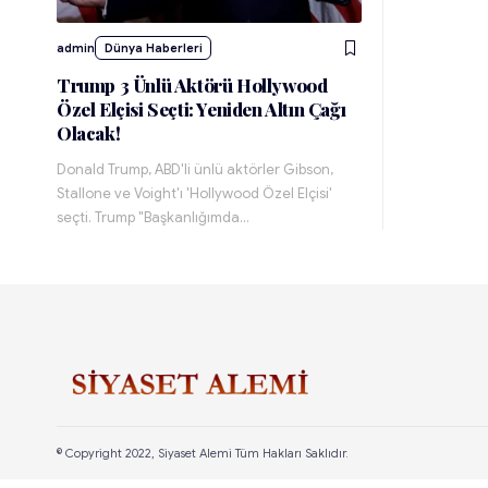
admin
Dünya Haberleri
Trump 3 Ünlü Aktörü Hollywood
Özel Elçisi Seçti: Yeniden Altın Çağı
Olacak!
Donald Trump, ABD'li ünlü aktörler Gibson,
Stallone ve Voight'ı 'Hollywood Özel Elçisi'
seçti. Trump "Başkanlığımda…
© Copyright 2022, Siyaset Alemi Tüm Hakları Saklıdır.