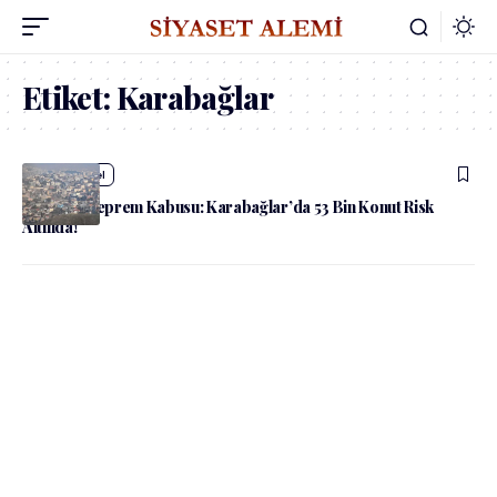
Etiket:
Karabağlar
admin
Güncel
İzmir’de Deprem Kabusu: Karabağlar’da 53 Bin Konut Risk
Altında!