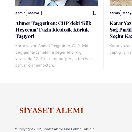
admin
Medya
admin
Medy
Ahmet Taşgetiren: CHP’deki ‘Kök
Karar Yaz
Heyecanı’ Fazla İdeolojik Körlük
Sağ Partil
Taşıyor!
Seçim Kaz
Karar yazarı Ahmet Taşgetiren, CHP'deki
Karar yazarı 
değişim tartışmalarını değerlendirdiği
yaptığı için
yazısında, "CHP'nin sorunu 'gerçekten halk
partisi' olamamaktan…
© Copyright 2022, Siyaset Alemi Tüm Hakları Saklıdır.