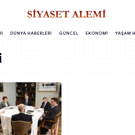
RI
DÜNYA HABERLERI
GÜNCEL
EKONOMI
YAŞAM H
i