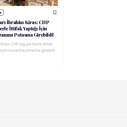
a
arı İbrahim Kiras: CHP
erle İttifak Yaptığı İçin
anma Potasına Girebildi!
Kiras: CHP sağ partilerle ittifak
 seçim kazanma potasına girebildi