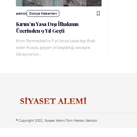
admin
Dünya Haberleri
Kırım’ın Yasa Dışı İlhakının
Üzerinden 9 Yıl Geçti
Kırım Yarımadası'nı 9 yıl önce yasa dışı ilhak
eden Rusya, geçen yıl başlattığı savaşta
Ukrayna'nın…
© Copyright 2022, Siyaset Alemi Tüm Hakları Saklıdır.