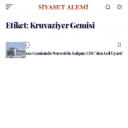
Etiket:
Kruvaziyer Gemisi
admin
Güncel
Ruby Princess Gemisinde Norovirüs Salgını: CDC’den Acil Uyarı!