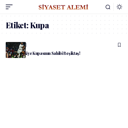
Etiket:
Kupa
admin
Spor
Ziraat Türkiye Kupasının Sahibi Beşiktaş!