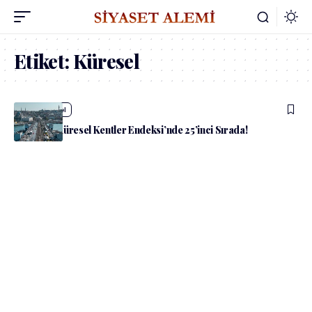
Etiket:
Küresel
admin
Güncel
İstanbul, ‘Küresel Kentler Endeksi’nde 25’inci Sırada!