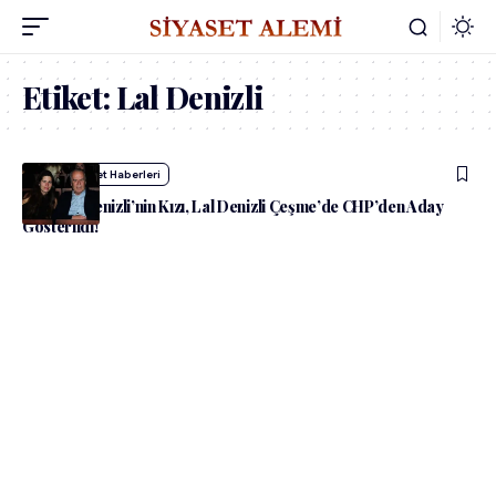
Etiket:
Lal Denizli
admin
Siyaset Haberleri
Mustafa Denizli’nin Kızı, Lal Denizli Çeşme’de CHP’den Aday
Gösterildi!