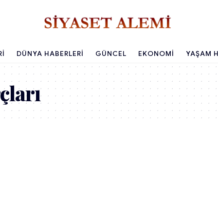
RI
DÜNYA HABERLERI
GÜNCEL
EKONOMI
YAŞAM H
çları