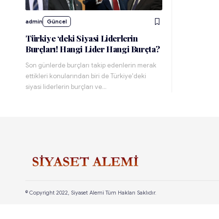
admin
Güncel
Türkiye ‘deki Siyasi Liderlerin
Burçları! Hangi Lider Hangi Burçta?
Son günlerde burçları takip edenlerin merak
ettikleri konularından biri de Türkiye'deki
siyasi liderlerin burçları ve…
© Copyright 2022, Siyaset Alemi Tüm Hakları Saklıdır.