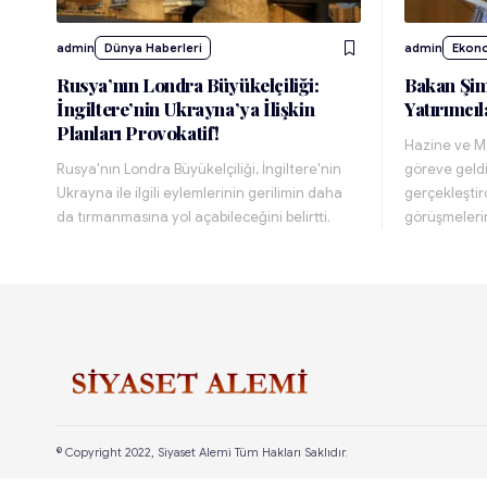
admin
Dünya Haberleri
admin
Ekon
Rusya’nın Londra Büyükelçiliği:
Bakan Şi
İngiltere’nin Ukrayna’ya İlişkin
Yatırımcıl
Planları Provokatif!
Hazine ve M
Rusya'nın Londra Büyükelçiliği, İngiltere'nin
göreve geld
Ukrayna ile ilgili eylemlerinin gerilimin daha
gerçekleştird
da tırmanmasına yol açabileceğini belirtti.
görüşmeler
© Copyright 2022, Siyaset Alemi Tüm Hakları Saklıdır.