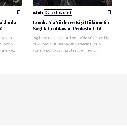
admin
Dünya Haberleri
aklarda
Londra’da Yüzlerce Kişi Hükümetin
!
Sağlık Politikasını Protesto Etti!
yaşayan
İngiltere'nin başkenti Londra’da yüzlerce kişi,
 Tayyip
hükümetin Ulusal Sağlık Sistemine (NHS)
ek merkez
yönelik politikasını protesto etmek için…