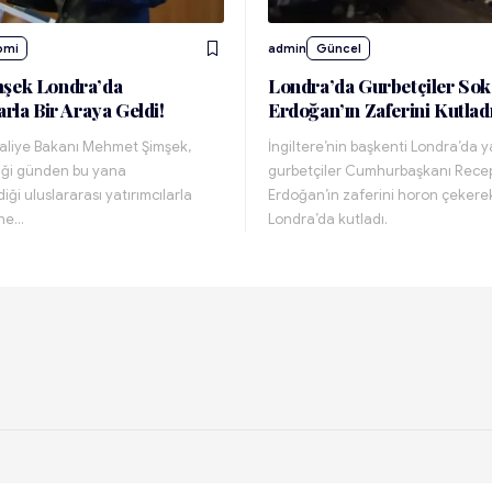
omi
admin
Güncel
mşek Londra’da
Londra’da Gurbetçiler Sok
arla Bir Araya Geldi!
Erdoğan’ın Zaferini Kutladı
aliye Bakanı Mehmet Şimşek,
İngiltere’nin başkenti Londra’da 
iği günden bu yana
gurbetçiler Cumhurbaşkanı Recep
iği uluslararası yatırımcılarla
Erdoğan’ın zaferini horon çeker
ine…
Londra’da kutladı.