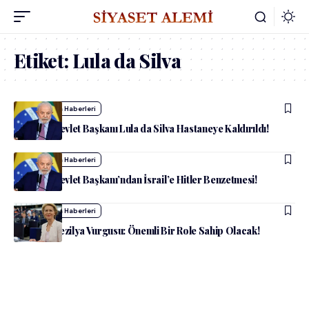
Etiket:
Lula da Silva
admin
Dünya Haberleri
Brezilya Devlet Başkanı Lula da Silva Hastaneye Kaldırıldı!
admin
Dünya Haberleri
Brezilya Devlet Başkanı’ndan İsrail’e Hitler Benzetmesi!
admin
Dünya Haberleri
AB’den Brezilya Vurgusu: Önemli Bir Role Sahip Olacak!