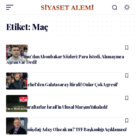
Etiket:
Maç
admin
Spor
Burak Yılmaz’dan Aboubakar Sözleri: Para İstedi, Alamayınca
Ağrım Var Dedi!
admin
Spor
Thomas Tuchel’den Galatasaray İtirafı! Onlar Çok Agresif
admin
Spor
Kosovalı Taraftarlar İsrail’in Ulusal Marşını Yuhaladı!
admin
Spor
Göksel Gümüşdağ Aday Olacak mı? TFF Başkanlığı Açıklaması!