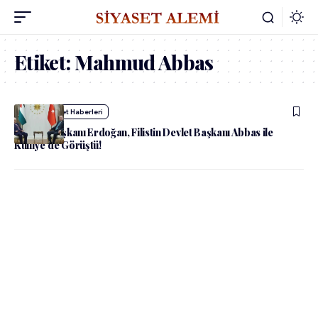
Etiket:
Mahmud Abbas
admin
Siyaset Haberleri
Cumhurbaşkanı Erdoğan, Filistin Devlet Başkanı Abbas ile
Külliye’de Görüştü!