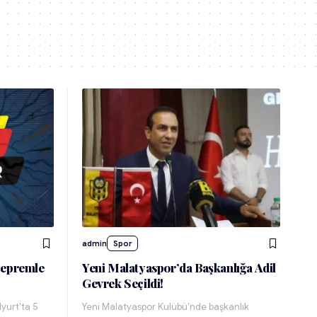
admin
Spor
Depremle
Yeni Malatyaspor’da Başkanlığa Adil
Gevrek Seçildi!
yurt'ta 5
Yeni Malatyaspor Kulübü'nde başkanlık