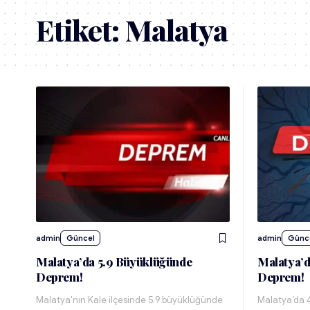
Etiket:
Malatya
admin
Güncel
admin
Günc
Malatya’da 5.9 Büyüklüğünde
Malatya’d
Deprem!
Deprem!
Malatya'nın Kale ilçesinde 5.9 büyüklüğünde
Malatya’da 