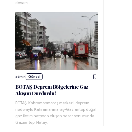
devam…
admin
Güncel
BOTAŞ Deprem Bölgelerine Gaz
Akışını Durdurdu!
BOTAŞ, Kahramanmaraş merkezli deprem
nedeniyle Kahramanmaraş-Gaziantep doğal
gaz iletim hattında oluşan hasar sonucunda
Gaziantep, Hatay…