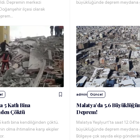
di. Depremin merkezi
büyüklüğünde deprem meydana g
Doğanşehir ilçesi olarak
Deprem…
el
admin
Güncel
 5 Katlı Bina
Malatya’da 5.6 Büyüklüğü
nden Çöktü
Deprem!
 katlı bina kendiliğinden çöktü.
Malatya Yeşilyurt'ta saat 12.04'te
nin olma ihtimaline karşı ekipler
büyüklüğünde deprem meydana g
or.
Bölgeye çok sayıda ekip gönderili