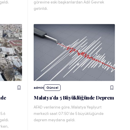
eldi.
görevine eski başkanlardan Adil Gevrek
getirildi.
admin
Güncel
nde
Malatya’da 5 Büyüklüğünde Deprem
AFAD verilerine göre, Malatya Yeşilyurt
 5.6
merkezli saat 07:50'de 5 büyüklüğünde
eldi.
deprem meydana geldi.
rken,