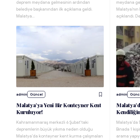
deprem meydana gelmesinin ardından
meydana gel
belediye başkanından ilk açıklama geldi.
Malatya’nın 
Malatya…
açıklandı. 
admin
Güncel
admin
Günc
Malatya’ya Yeni Bir Konteyner Kent
Malatya’da
Kuruluyor!
Kendiliği
Kahramanmaraş merkezli 6 Şubat'taki
Malatya'da 5
depremlerin büyük yıkıma neden olduğu
Binada 1 kişi
Malatya'da konteyner kent kurma çalışmaları
arama yapıy