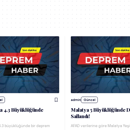
el
admin
Güncel
a 4.3 Büyüklüğünde
Malatya 5 Büyüklüğünde 
Sallandı!
4.3 büyüklüğünde bir deprem
AFAD verilerine göre Malatya Yeşil