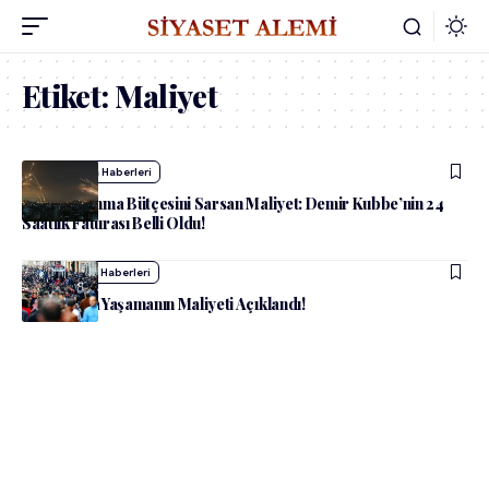
Etiket:
Maliyet
admin
Dünya Haberleri
İsrail Savunma Bütçesini Sarsan Maliyet: Demir Kubbe’nin 24
Saatlik Faturası Belli Oldu!
admin
Yaşam Haberleri
İstanbul’da Yaşamanın Maliyeti Açıklandı!