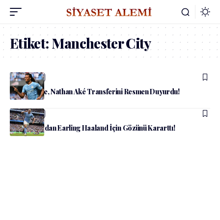
Etiket:
Manchester City
admin
Spor
Fenerbahçe, Nathan Aké Transferini Resmen Duyurdu!
admin
Spor
Barcelona’dan Earling Haaland İçin Gözünü Kararttı!