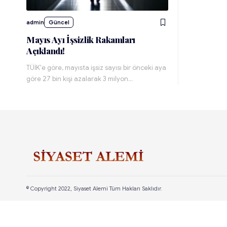
admin
Güncel
Mayıs Ayı İşsizlik Rakamları
Açıklandı!
TÜİK'e göre, mayısta işsiz sayısı bir önceki aya
göre 27 bin kişi azalarak 3 milyon…
© Copyright 2022, Siyaset Alemi Tüm Hakları Saklıdır.