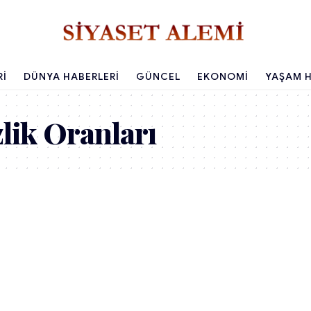
RI
DÜNYA HABERLERI
GÜNCEL
EKONOMI
YAŞAM H
zlik Oranları