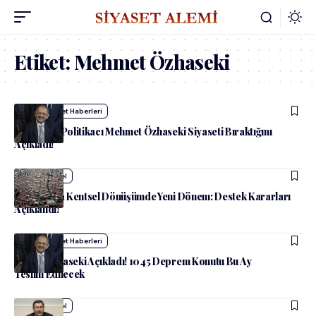
Etiket:
Mehmet Özhaseki
admin
Siyaset Haberleri
Deneyimli Politikacı Mehmet Özhaseki Siyaseti Bıraktığını
Açıkladı!
admin
Güncel
İstanbul’da Kentsel Dönüşümde Yeni Dönem: Destek Kararları
Açıklandı!
admin
Siyaset Haberleri
Bakan Özhaseki Açıkladı! 1045 Deprem Konutu Bu Ay
Teslim Edilecek
admin
Güncel