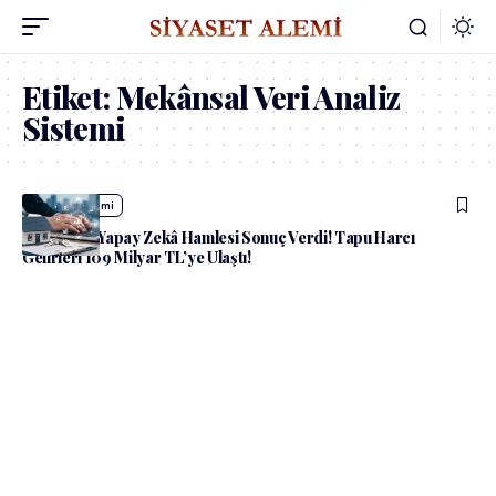
Etiket:
Mekânsal Veri Analiz
Sistemi
admin
Ekonomi
Hazine’nin Yapay Zekâ Hamlesi Sonuç Verdi! Tapu Harcı
Gelirleri 109 Milyar TL’ye Ulaştı!