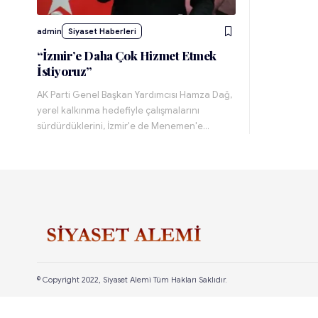
admin
Siyaset Haberleri
“İzmir’e Daha Çok Hizmet Etmek
İstiyoruz”
AK Parti Genel Başkan Yardımcısı Hamza Dağ,
yerel kalkınma hedefiyle çalışmalarını
sürdürdüklerini, İzmir'e de Menemen'e…
© Copyright 2022, Siyaset Alemi Tüm Hakları Saklıdır.