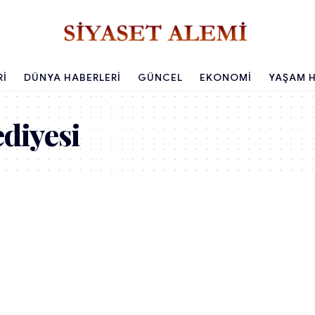
RI
DÜNYA HABERLERI
GÜNCEL
EKONOMI
YAŞAM H
diyesi