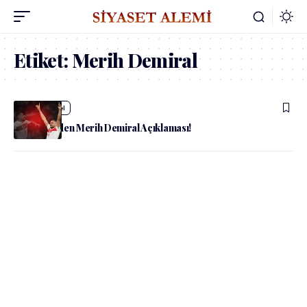
Etiket:
Merih Demiral
admin
Güncel
Dışişleri’nden Merih Demiral Açıklaması!