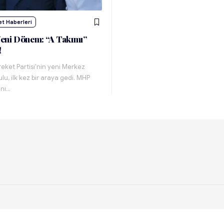
et Haberleri
eni Dönem: “A Takımı”
!
areket Partisi'nin yeni Merkez
lu, ilk kez bir araya gedi. MHP
anı…