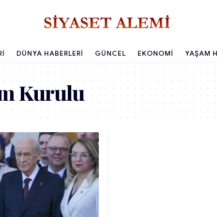
RI
DÜNYA HABERLERI
GÜNCEL
EKONOMI
YAŞAM H
im Kurulu