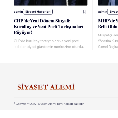
admin
Siyaset Haberleri
admin
Siyas
CHP’de Yeni Dönem Sinyali:
MHP’de Y
Kurultay ve Yeni Parti Tartışmaları
Belli Oldu
Büyüyor!
Milliyetçi H
CHP’de kurultay tartışmaları ve yeni parti
Yönetim Kuru
iddiaları siyasi gündemin merkezine oturdu.
Genel Başk
© Copyright 2022, Siyaset Alemi Tüm Hakları Saklıdır.