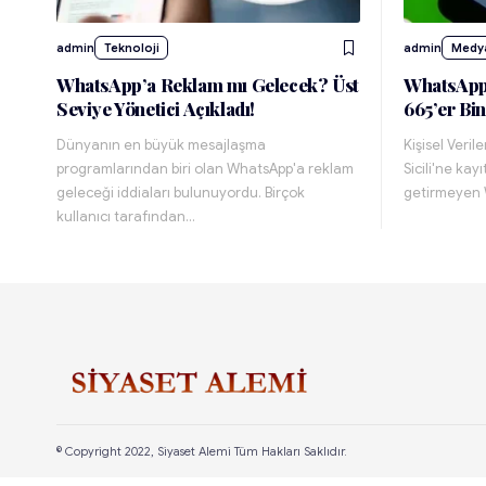
admin
Teknoloji
admin
Medy
WhatsApp’a Reklam mı Gelecek? Üst
WhatsApp
Seviye Yönetici Açıkladı!
665’er Bin
Dünyanın en büyük mesajlaşma
Kişisel Veril
programlarından biri olan WhatsApp'a reklam
Sicili'ne kay
geleceği iddiaları bulunuyordu. Birçok
getirmeyen 
kullanıcı tarafından…
© Copyright 2022, Siyaset Alemi Tüm Hakları Saklıdır.