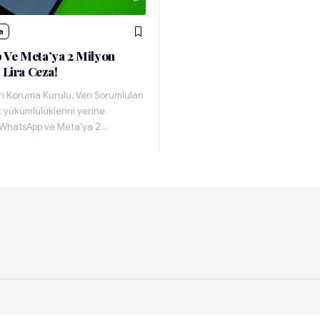
a
 Ve Meta’ya 2 Milyon
 Lira Ceza!
eri Koruma Kurulu, Veri Sorumluları
ıt yükümlülüklerini yerine
WhatsApp ve Meta'ya 2…