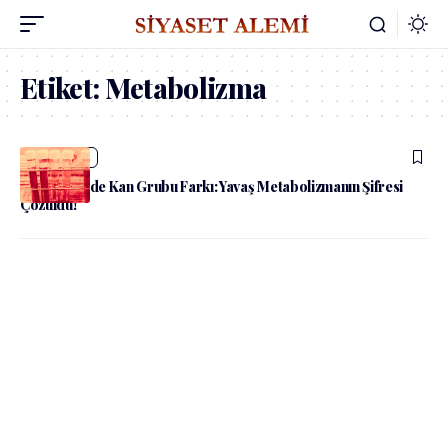
Etiket:
Metabolizma
admin
Sağlık
Kilo Vermede Kan Grubu Farkı: Yavaş Metabolizmanın Şifresi
Çözüldü!