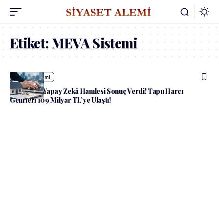
Etiket:
MEVA Sistemi
admin
Ekonomi
Hazine’nin Yapay Zekâ Hamlesi Sonuç Verdi! Tapu Harcı
Gelirleri 109 Milyar TL’ye Ulaştı!