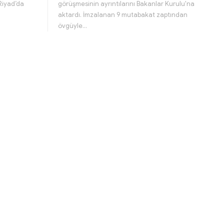
i Riyad’da
görüşmesinin ayrıntılarını Bakanlar Kurulu'na
aktardı. İmzalanan 9 mutabakat zaptından
övgüyle…