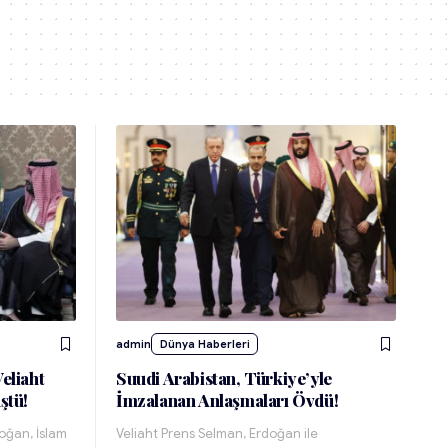
admin
Dünya Haberleri
eliaht
Suudi Arabistan, Türkiye’yle
ştü!
İmzalanan Anlaşmaları Övdü!
oğan, İslam
Veliaht Prens Selman, Erdoğan ile