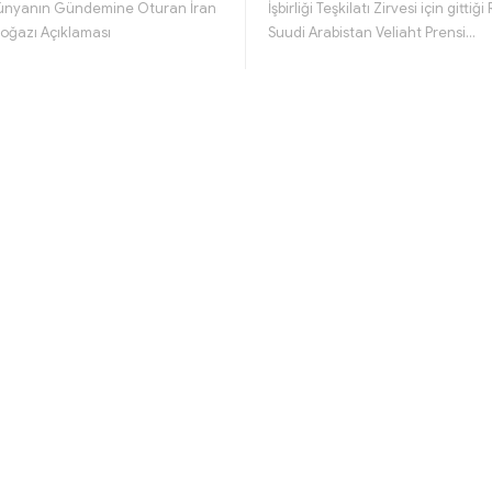
ünyanın Gündemine Oturan İran
İşbirliği Teşkilatı Zirvesi için gittiğ
oğazı Açıklaması
Suudi Arabistan Veliaht Prensi…