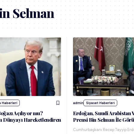
n Selman
 Haberleri
admin
Siyaset Haberleri
oğazı Açılıyor mu?
Erdoğan, Suudi Arabistan V
n Dünyayı Hareketlendiren
Prensi Bin Selman İle Görü
Cumhurbaşkanı Recep Tayyip Erd