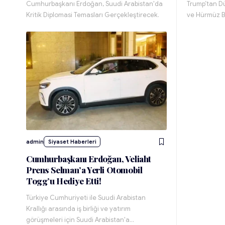
Cumhurbaşkanı Erdoğan, Suudi Arabistan'da
Trump’tan D
Kritik Diplomasi Temasları Gerçekleştirecek.
ve Hürmüz B
admin
Siyaset Haberleri
Cumhurbaşkanı Erdoğan, Veliaht
Prens Selman’a Yerli Otomobil
Togg’u Hediye Etti!
Türkiye Cumhuriyeti ile Suudi Arabistan
Krallığı arasında iş birliği ve yatırım
görüşmeleri için Suudi Arabistan'a…