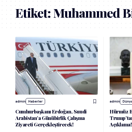
Etiket:
Muhammed Bi
admin
Haberler
admin
Dünya
Cumhurbaşkanı Erdoğan, Suudi
Hürmüz B
Arabistan’a Günübirlik Çalışma
Trump’ta
Ziyareti Gerçekleştirecek!
Açıklama!