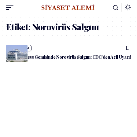
Etiket:
Norovirüs Salgını
admin
Güncel
Ruby Princess Gemisinde Norovirüs Salgını: CDC’den Acil Uyarı!