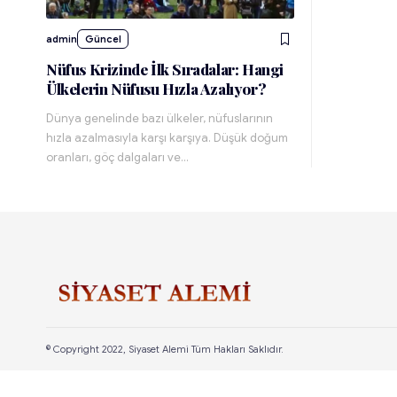
admin
Güncel
Nüfus Krizinde İlk Sıradalar: Hangi
Ülkelerin Nüfusu Hızla Azalıyor?
Dünya genelinde bazı ülkeler, nüfuslarının
hızla azalmasıyla karşı karşıya. Düşük doğum
oranları, göç dalgaları ve…
© Copyright 2022, Siyaset Alemi Tüm Hakları Saklıdır.