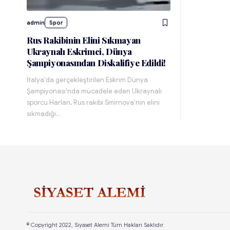
admin
Spor
Rus Rakibinin Elini Sıkmayan
Ukraynalı Eskrimci, Dünya
Şampiyonasından Diskalifiye Edildi!
İtalya'da gerçekleştirilen Eskrim Dünya
Şampiyonası'nda mücadele eden Ukraynalı
sporcu Harlan, Rus rakibi Smirnova'nın elini
sıkmadığı…
© Copyright 2022, Siyaset Alemi Tüm Hakları Saklıdır.