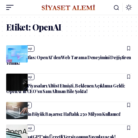
Etiket:
OpenAI
admin
Teknoloji
ChatGPT Atlas: OpenAI’den Web Tarama Deneyimini Değiştiren
Yenilik!
admin
Teknoloji
DeepSeek Piyasaları Altüst Etmişti, Beklenen Açıklama Geldi:
OpenAI’ın CEO’su Sam Altman Bile Şokta!
admin
Güncel
ChatGPT’nin Büyük Başarısı: Haftalık 250 Milyon Kullanıcı!
admin
Teknoloji
OpenAI, ChatGPT’nin Ücretli Versiyonunu Yayınlayacak!