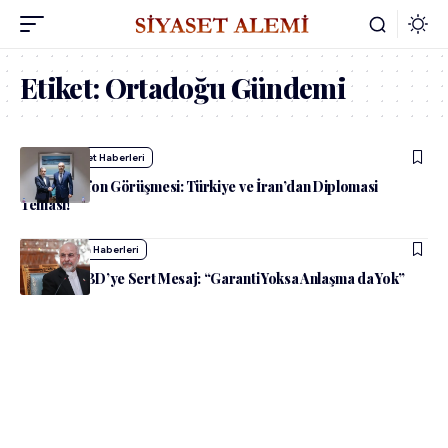
Etiket:
Ortadoğu Gündemi
admin
Siyaset Haberleri
Kritik Telefon Görüşmesi: Türkiye ve İran’dan Diplomasi
Teması!
admin
Dünya Haberleri
İran’dan ABD’ye Sert Mesaj: “Garanti Yoksa Anlaşma da Yok”