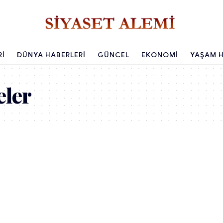
RI
DÜNYA HABERLERI
GÜNCEL
EKONOMI
YAŞAM H
eler