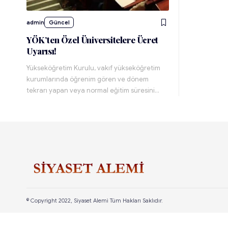
admin
Güncel
YÖK’ten Özel Üniversitelere Ücret
Uyarısı!
Yükseköğretim Kurulu, vakıf yükseköğretim
kurumlarında öğrenim gören ve dönem
tekrarı yapan veya normal eğitim süresini…
© Copyright 2022, Siyaset Alemi Tüm Hakları Saklıdır.