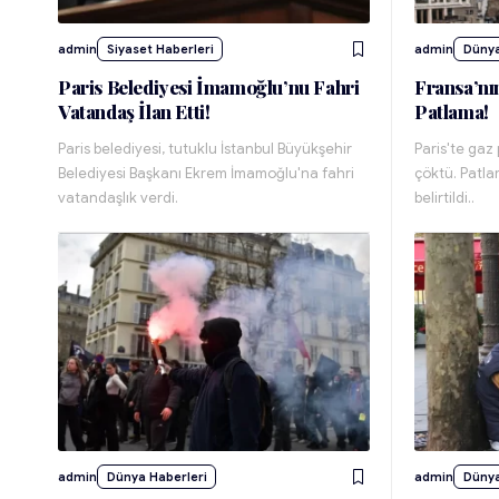
admin
Siyaset Haberleri
admin
Dünya
Paris Belediyesi İmamoğlu’nu Fahri
Fransa’nın
Vatandaş İlan Etti!
Patlama!
Paris belediyesi, tutuklu İstanbul Büyükşehir
Paris'te gaz
Belediyesi Başkanı Ekrem İmamoğlu'na fahri
çöktü. Patla
vatandaşlık verdi.
belirtildi..
admin
Dünya Haberleri
admin
Dünya