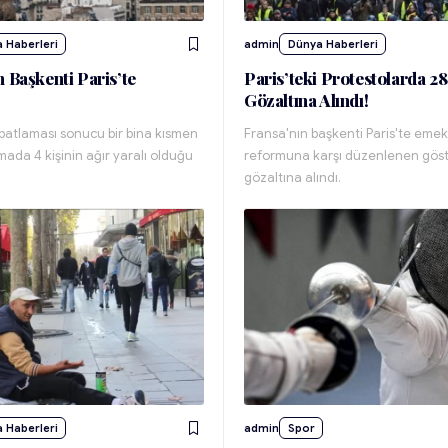
 Haberleri
admin
Dünya Haberleri
 Başkenti Paris’te
Paris’teki Protestolarda 28
Gözaltına Alındı!
 patlaması sonucu bir bina kısmen
Fransa'nın başkenti Paris'te emekl
mada 4 kişinin ağır yaralı olduğu
reformuna karşı düzenlenen göste
gözaltına alındı.
 Haberleri
admin
Spor