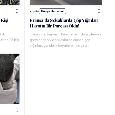
admin
Dünya Haberleri
 Kişi
Fransa’da Sokaklarda Çöp Yığınları
Hayatın Bir Parçası Oldu!
ilik
Fransa'nın başkenti Paris'te temizlik işçilerinin
ride 28 kişi
grevi nedeniyle sokaklarda oluşan çöp
yığınları, gündelik hayatın bir parçası…