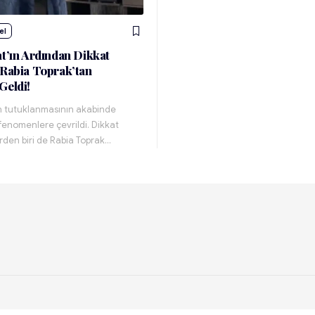
el
at’ın Ardından Dikkat
 Rabia Toprak’tan
Geldi!
ın tutuklanmasının akabinde
fenomenlere çevrildi. Dikkat
rden biri de Rabia Toprak…