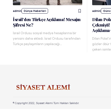
admin
Dünya Haberleri
admin
Günc
İsrail’den Türkçe Açıklama! Mesajın
Dilan Pol
Şifresi Ne?
Çekmişti!
Açıklama 
İsrail Ordusu sosyal medya hesaplarına bir
yenisini daha ekledi. İsrail Ordusu tarafından
Dilan Polat'
Türkçe paylaşımların yapılacağı…
gözler öbür 
çeken isimle
© Copyright 2022, Siyaset Alemi Tüm Hakları Saklıdır.