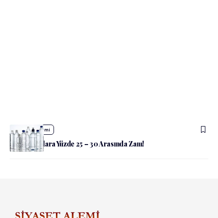
admin
Ekonomi
Pet Şişe Sulara Yüzde 25 – 30 Arasında Zam!