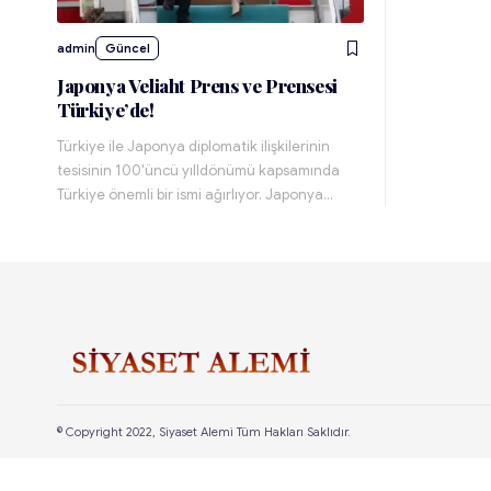
admin
Güncel
Japonya Veliaht Prens ve Prensesi
Türkiye’de!
Türkiye ile Japonya diplomatik ilişkilerinin
tesisinin 100'üncü yılldönümü kapsamında
Türkiye önemli bir ismi ağırlıyor. Japonya…
© Copyright 2022, Siyaset Alemi Tüm Hakları Saklıdır.