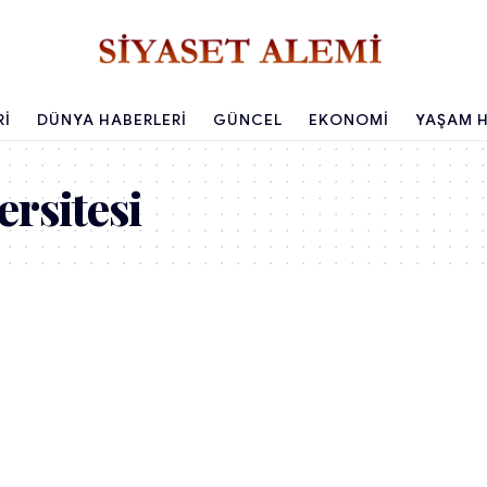
RI
DÜNYA HABERLERI
GÜNCEL
EKONOMI
YAŞAM H
rsitesi